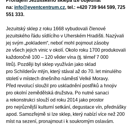
Pronájem Jezuitského sklepa lze objednat
na:
info@eventcentrum.cz
, tel.: +420 739 944 599, 725
551 333.
Jezuitský sklep z roku 1668 vybudovali členové
jezuitského řádu sídlícího v Uherském Hradišti. Nazývali
jej svým „pokladem“, neboť mohl pojmout zásoby
ze všech jejich vinic v okolí. Okolo roku 1700 produkovali
každoročně 100 – 120 věder vína (tj. témeř 7 000
litrů). Později byl sklep využíván jako sklad
pro Schilderův mlýn, který stával až do 70. let minulého
století v místech dnešního náměstí Velké Moravy.
Před revolucí sloužil pro uskladnění postřiků a hnojiv
pro okolní zemědělská družstva. Po nutné sanaci
a rekonstrukci slouží od roku 2014 jako prostor
pro nejrůznější kulturní setkání, degustace vín, přednášky
apod. Samozřejmě si lze sklep, který nabízí více než 200
míst na sezení, pronajmout i k soukromým oslavám.