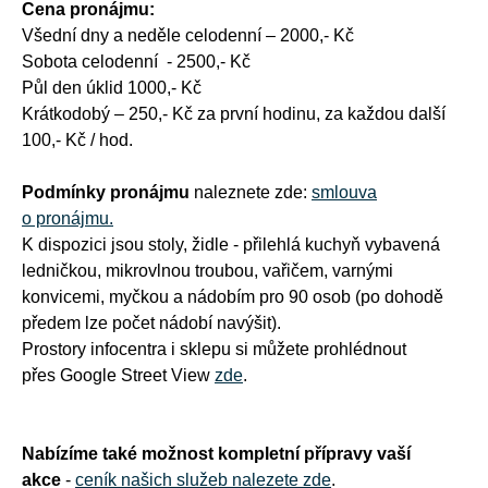
Cena pronájmu:
Všední dny a neděle celodenní – 2000,- Kč
Sobota celodenní - 2500,- Kč
Půl den úklid 1000,- Kč
Krátkodobý – 250,- Kč za první hodinu, za každou další
100,- Kč / hod.
Podmínky pronájmu
naleznete zde:
smlouva
o pronájmu.
K dispozici jsou stoly, židle - přilehlá kuchyň vybavená
ledničkou, mikrovlnou troubou, vařičem, varnými
konvicemi, myčkou a nádobím pro 90 osob (po dohodě
předem lze počet nádobí navýšit).
Prostory infocentra i sklepu si můžete prohlédnout
přes Google Street View
zde
.
Nabízíme také možnost kompletní přípravy vaší
akce
-
ceník našich služeb nalezete zde
.