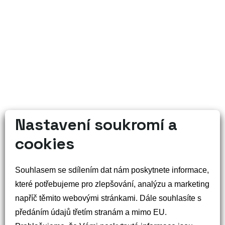
Nastavení soukromí a
cookies
Městské informační Event centrum Staré Město
,
Souhlasem se sdílením dat nám poskytnete informace,
náměstí Velké Moravy 2190,
které potřebujeme pro zlepšování, analýzu a marketing
686 03 Staré Město
napříč těmito webovými stránkami. Dále souhlasíte s
Sociální sítě
předáním údajů třetím stranám a mimo EU.